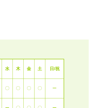
水
木
金
土
日/祝
〇
〇
〇
〇
ー
ー
〇
〇
〇
ー