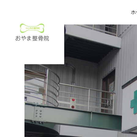
ホ
器
施術
器をご紹介します。
おやま整骨院での施術例