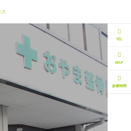
セス
TEL
MAP
術機器
診療時間
の機器をご紹介します。
おやま整骨院での施